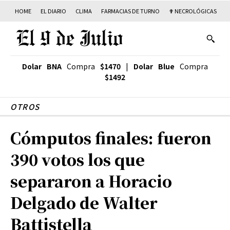
HOME
EL DIARIO
CLIMA
FARMACIAS DE TURNO
✟ NECROLÓGICAS
T
Dolar BNA
Compra
$1470
|
Dolar Blue
Compra
$1492
OTROS
Cómputos finales: fueron
390 votos los que
separaron a Horacio
Delgado de Walter
Battistella