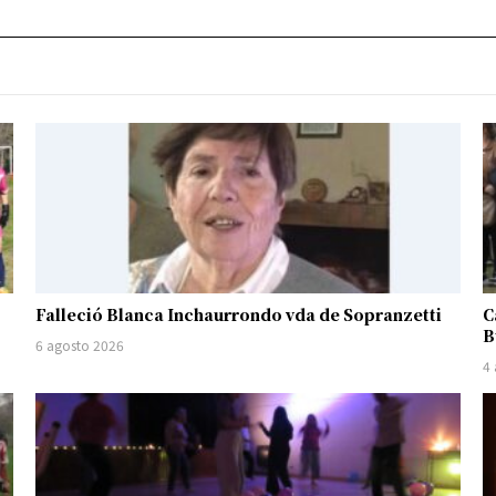
Falleció Blanca Inchaurrondo vda de Sopranzetti
C
B
6 agosto 2026
4