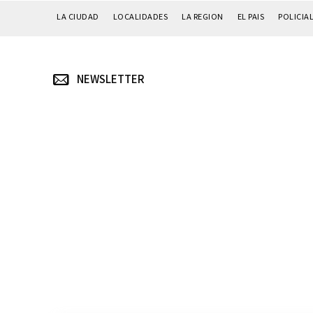
LA CIUDAD
LOCALIDADES
LA REGION
EL PAIS
POLICIA
NEWSLETTER