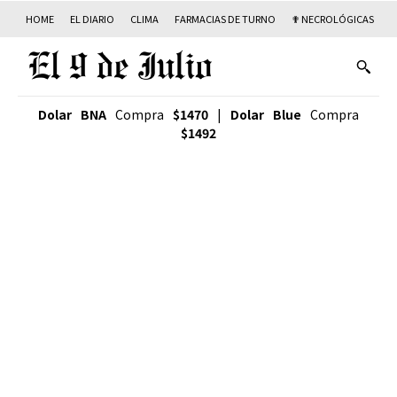
HOME
EL DIARIO
CLIMA
FARMACIAS DE TURNO
✟ NECROLÓGICAS
T
Dolar BNA
Compra
$1470
|
Dolar Blue
Compra
$1492