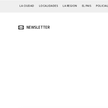
LA CIUDAD
LOCALIDADES
LA REGION
EL PAIS
POLICIA
NEWSLETTER