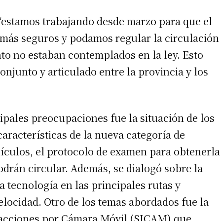
 “estamos trabajando desde marzo para que el
 más seguros y podamos regular la circulación
nto no estaban contemplados en la ley. Esto
onjunto y articulado entre la provincia y los
irme gratis
ipales preocupaciones fue la situación de los
*
Requerido
 características de la nueva categoría de
*
de correo electrónico
hículos, el protocolo de examen para obtenerla
odrán circular. Además, se dialogó sobre la
 tecnología en las principales rutas y
velocidad. Otro de los temas abordados fue la
racciones por Cámara Móvil (SICAM) que