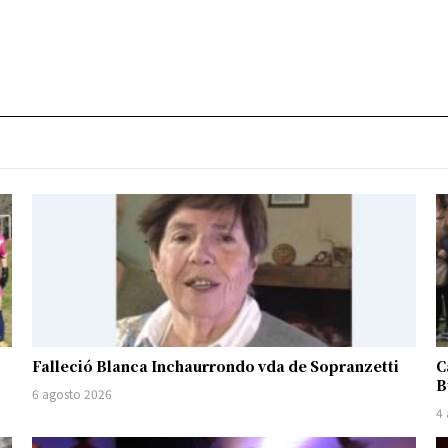
Falleció Blanca Inchaurrondo vda de Sopranzetti
C
B
6 agosto 2026
4